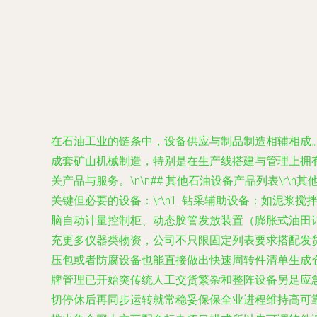
在石油工业的链条中，设备供应与制品制造相辅相成。泉州
成套矿山机械制造，特别是在生产线搭建与管理上拥有
关产品与服务。\n\n## 其他石油设备产品列表\
关键但必要的设备：\r\n1. 钻采辅助设备：如泥浆
脑自动计量控制柜、动态胶管发放装置（膨胀式油田计
充更多仪器类物资，公司不只限固定列表要求搭配发
压包或者防腐设备也能直接做出快速周转件清单生成仓
牌管理已开始突传统人工交货繁杂和整阵设备另足应
切停休后再同步运转就常稳妥保保全业进程维持高可