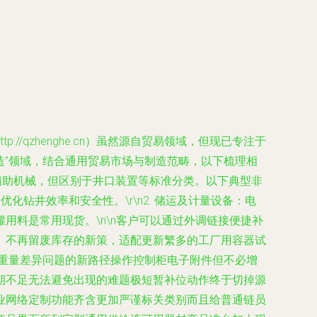
qzhenghe.cn）虽然源自贸易领域，但现已专注于
造”领域，结合通用贸易市场与制造范畴，以下梳理相
中的辅助机械，但区别于井口装置等标准分类。以下典型非
化钻井效率和安全性。\r\n2. 储运及计量设备：电
料是常用现货。\n\n客户可以通过外调链接便捷补
、不再留废库存的新策，适配更新繁多的工厂用容器试
包重量差异问题的新路径操作控制柜电子附件但不必增
期不足无法避免出现的难题极短暂补位动作终于切掉源
业网络定制功能齐含更加严谨标关类别而且给普通链员