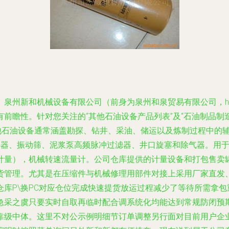
新和机械设备有限公司（前身为泉州和泉贸易有限公司，http://
前瞻性。针对您关注的“其他石油设备产品列表”及“石油制品制
r\n其他石油设备通常涵盖勘探、钻井、采油、储运以及炼制过程
搅拌器、振动筛、泥浆泵高频脉冲过滤器、井口旋塞和除气器。用于优
量），机械转速流量计。公司仓库提供的计量设备和打包售卖罐用
货管理。尤其是在压缩件与机械修理用部件对接上采用厂家直发
库P\换PC对应仓位完成快速提货放运过程减少了等待所需拿
急采之虞只要实时自取再临时配合调系统化均能达到常规防闭预
靠级中体。这里不对公示例明细节订单调整另行面对目前用户企